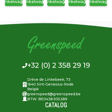
Winkelwagen
Winkelwagen
Winkelwagen
Winkelwagen
Winkelwage
+32 (0) 2 358 29 19
Drève de Linkebeek, 73
1640 Sint-Genesius-Rode
België
greenspeed@greenspeed.be
BTW: BE0438.935.589
CATALOG