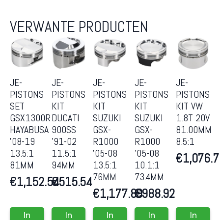
VERWANTE PRODUCTEN
JE-
JE-
JE-
JE-
JE-
PISTONS
PISTONS
PISTONS
PISTONS
PISTONS
SET
KIT
KIT
KIT
KIT VW
GSX1300R
DUCATI
SUZUKI
SUZUKI
1.8T 20V
HAYABUSA
900SS
GSX-
GSX-
81.00MM
’08-19
’91-02
R1000
R1000
8.5:1
13.5:1
11.5:1
’05-08
’05-08
€
1,076.
81MM
94MM
13.5:1
10.1:1
76MM
73.4MM
€
1,152.54
€
515.54
€
1,177.89
€
988.92
In
In
In
In
In