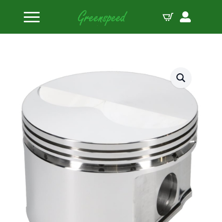
Home
zuigers
JE Pistons Kit 440 MOPAR FT B:4.375