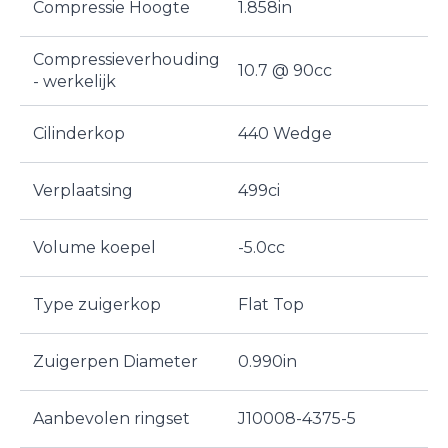
Compressie Hoogte
1.858in
Compressieverhouding
10.7 @ 90cc
- werkelijk
Cilinderkop
440 Wedge
Verplaatsing
499ci
Volume koepel
-5.0cc
Type zuigerkop
Flat Top
Zuigerpen Diameter
0.990in
Aanbevolen ringset
J10008-4375-5