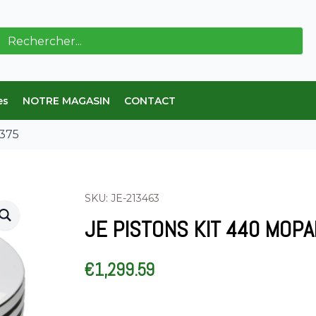
erche
es
NOTRE MAGASIN
CONTACT
.375
SKU: JE-213463
JE PISTONS KIT 440 MOPA
€
1,299.59