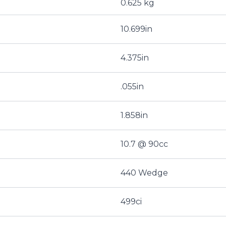
0.625 kg
10.699in
4.375in
.055in
1.858in
10.7 @ 90cc
440 Wedge
499ci