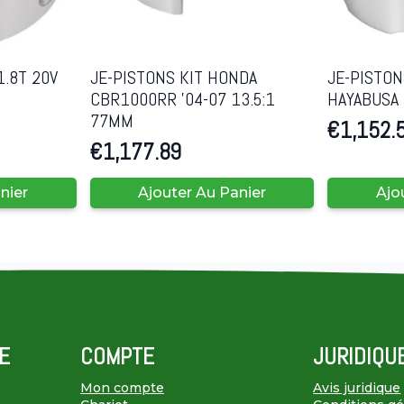
1.8T 20V
JE-PISTONS KIT HONDA
JE-PISTO
CBR1000RR ’04-07 13.5:1
HAYABUSA 
77MM
€
1,152.
€
1,177.89
nier
Ajouter Au Panier
Ajo
E
COMPTE
JURIDIQU
Mon compte
Avis juridique