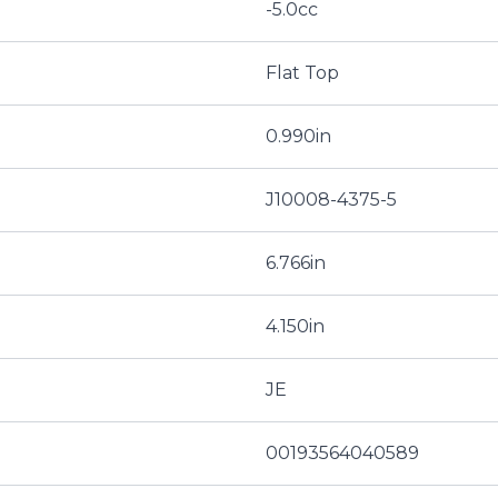
-5.0cc
Flat Top
0.990in
J10008-4375-5
6.766in
4.150in
JE
00193564040589