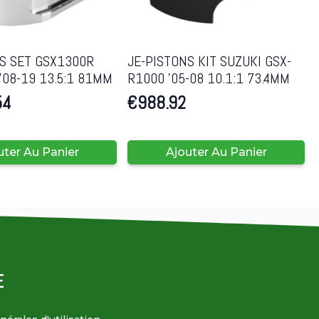
NS SET GSX1300R
JE-PISTONS KIT SUZUKI GSX-
’08-19 13.5:1 81MM
R1000 ’05-08 10.1:1 73.4MM
54
€
988.92
uter Au Panier
Ajouter Au Panier
E