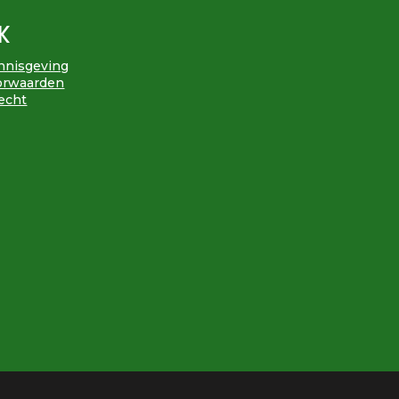
K
ennisgeving
orwaarden
echt