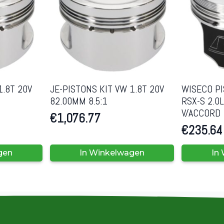
1.8T 20V
JE-PISTONS KIT VW 1.8T 20V
WISECO P
82.00MM 8.5:1
RSX-S 2.0
V/ACCORD
€
1,076.77
€
235.64
gen
In Winkelwagen
In