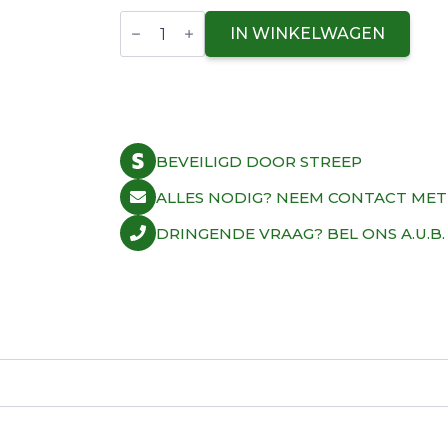
Diamond
Piston
IN WINKELWAGEN
Kit
2JZGTE
86.0mm
1.338CD
quantity
BEVEILIGD DOOR STREEP
ALLES NODIG? NEEM CONTACT MET
DRINGENDE VRAAG? BEL ONS A.U.B.