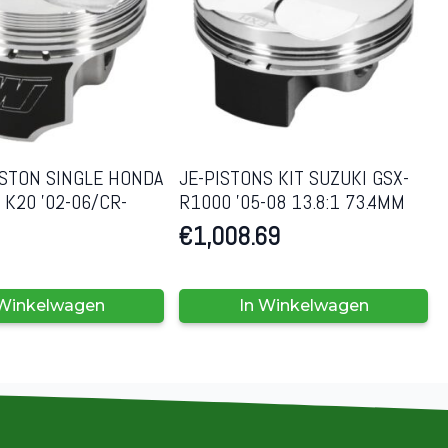
ISTON SINGLE HONDA
JE-PISTONS KIT SUZUKI GSX-
L K20 ’02-06/CR-
R1000 ’05-08 13.8:1 73.4MM
€
1,008.69
 Winkelwagen
In Winkelwagen