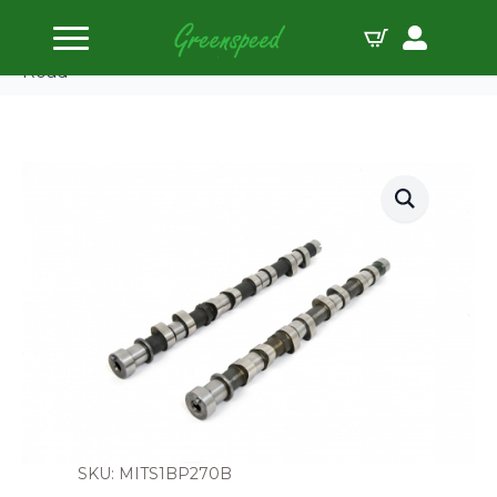
Accueil
Arbres à cames
Arbre à cames Piper Mitsubishi 4G63 Evo 1-3 Fast
Road
SKU: MITS1BP270B