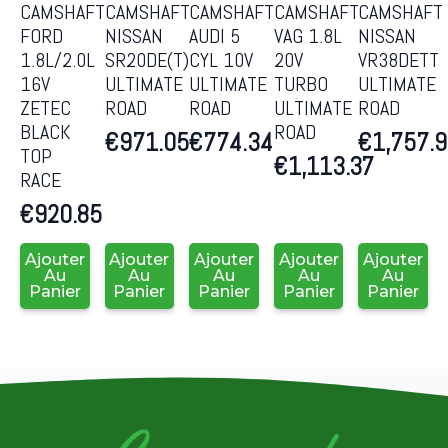
CAMSHAFT
CAMSHAFT
CAMSHAFT
CAMSHAFT
CAMSHAFT
FORD
NISSAN
AUDI 5
VAG 1.8L
NISSAN
1.8L/2.0L
SR20DE(T)
CYL 10V
20V
VR38DETT
16V
ULTIMATE
ULTIMATE
TURBO
ULTIMATE
ZETEC
ROAD
ROAD
ULTIMATE
ROAD
BLACK
ROAD
€
971.05
€
774.34
€
1,757.
TOP
€
1,113.37
RACE
€
920.85
Ajouter
Ajouter
Ajouter
Ajouter
Ajouter
Au
Au
Au
Au
Au
Panier
Panier
Panier
Panier
Panier