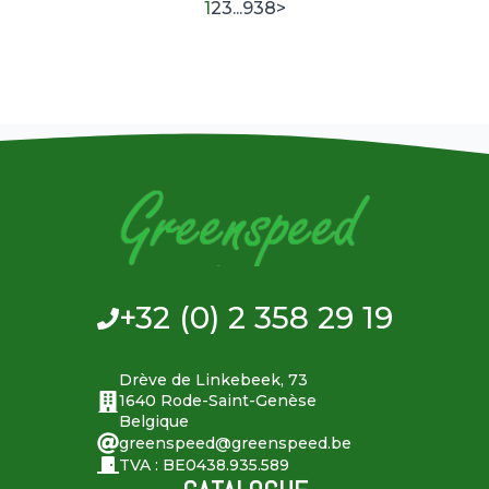
1
2
3
...
938
>
+32 (0) 2 358 29 19
Drève de Linkebeek, 73
1640 Rode-Saint-Genèse
Belgique
greenspeed@greenspeed.be
TVA : BE0438.935.589