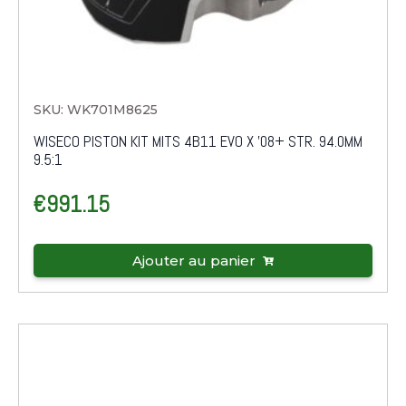
SKU: WK701M8625
WISECO PISTON KIT MITS 4B11 EVO X '08+ STR. 94.0MM
9.5:1
€
991.15
Ajouter au panier