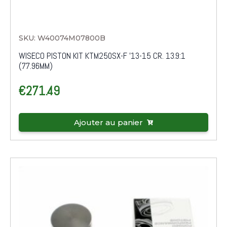
SKU: W40074M07800B
WISECO PISTON KIT KTM250SX-F '13-15 CR. 13.9:1
(77.96MM)
€
271.49
Ajouter au panier