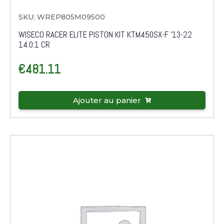
SKU: WREP805M09500
WISECO RACER ELITE PISTON KIT KTM450SX-F '13-22
14.0:1 CR
€
481.11
Ajouter au panier