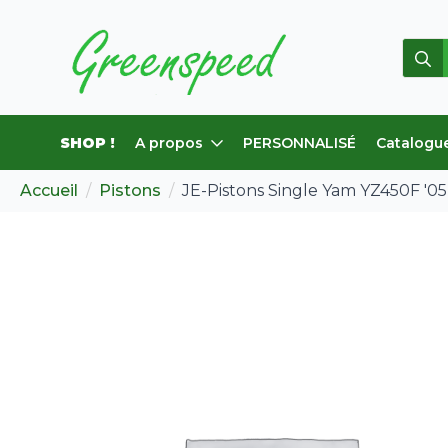
Rech
de
:
SHOP !
A propos
PERSONNALISÉ
Catalogu
Accueil
Pistons
JE-Pistons Single Yam YZ450F '05