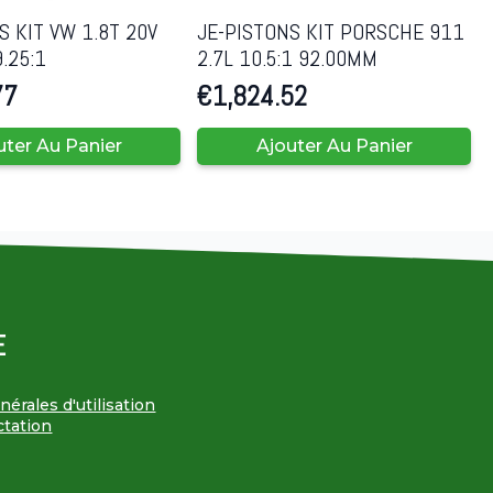
S KIT VW 1.8T 20V
JE-PISTONS KIT PORSCHE 911
.25:1
2.7L 10.5:1 92.00MM
77
€
1,824.52
uter Au Panier
Ajouter Au Panier
E
érales d'utilisation
ctation