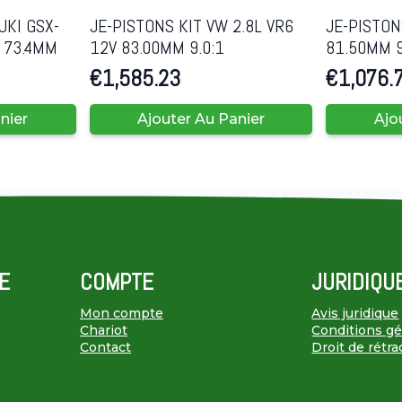
UKI GSX-
JE-PISTONS KIT VW 2.8L VR6
JE-PISTON
1 73.4MM
12V 83.00MM 9.0:1
81.50MM 9
€
1,585.23
€
1,076.
nier
Ajouter Au Panier
Ajo
E
COMPTE
JURIDIQU
Mon compte
Avis juridique
Chariot
Conditions gén
Contact
Droit de rétra