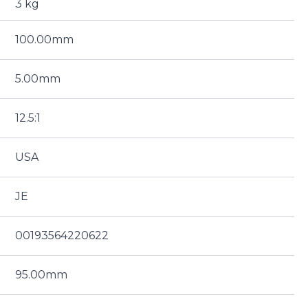
3 kg
100.00mm
5.00mm
12.5:1
USA
JE
00193564220622
95.00mm