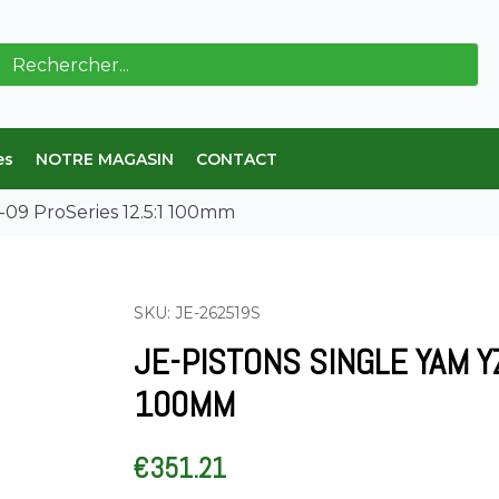
erche
es
NOTRE MAGASIN
CONTACT
-09 ProSeries 12.5:1 100mm
SKU: JE-262519S
JE-PISTONS SINGLE YAM Y
100MM
€
351.21