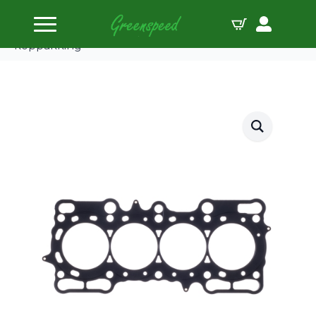
Home
Koppakkingen
Cometic HONDA PRELUDE 8997.045MLS4
koppakking