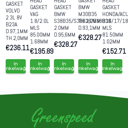
HEAD
HEAD
HEAD
GASKET
GASKET
GASKET
GASKET
GASKET
BMW
VOLVO
VAG
BMW
HONDA/AC
M30B35
2.3L 8V
1.8/2.0L
S38B35/S38B36/S38B38
B16/17/1
TH.2,0MM
B23A
MLS
2.0MM
MLS
D.93,1MM
D.97,1MM
85.00MM
D.95,6MM
81.50MM
€
328.27
TH.2,0MM
1.68MM
1.02MM
€
328.27
€
236.11
€
195.89
€
152.71
In
In
In
In
In
Winkelwagen
Winkelwagen
Winkelwagen
Winkelwagen
Winkelwage