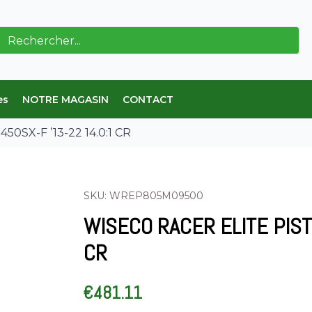
erche
es
NOTRE MAGASIN
CONTACT
450SX-F ’13-22 14.0:1 CR
SKU: WREP805M09500
WISECO RACER ELITE PIST
CR
€
481.11