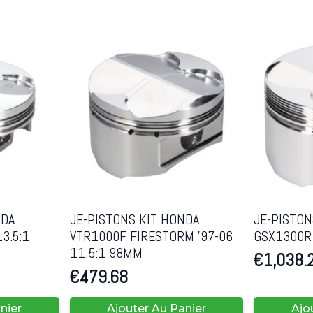
NDA
JE-PISTONS KIT HONDA
JE-PISTON
3.5:1
VTR1000F FIRESTORM ’97-06
GSX1300R 
11.5:1 98MM
€
1,038.
€
479.68
nier
Ajouter Au Panier
Ajo