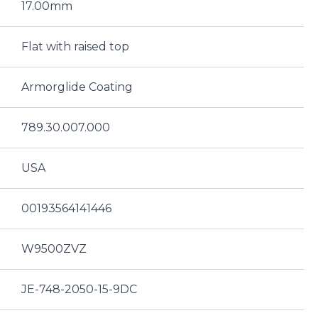
17.00mm
Flat with raised top
Armorglide Coating
789.30.007.000
USA
00193564141446
W9500ZVZ
JE-748-2050-15-9DC