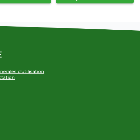
E
érales d'utilisation
ctation