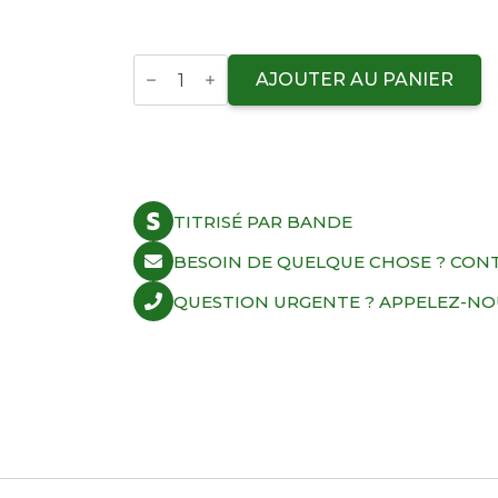
Wiseco
Racer
AJOUTER AU PANIER
Elite
Piston
Kit
KTM450SX-
F
'13-
22
TITRISÉ PAR BANDE
14.0:1
CR
quantity
BESOIN DE QUELQUE CHOSE ? CON
QUESTION URGENTE ? APPELEZ-NOUS