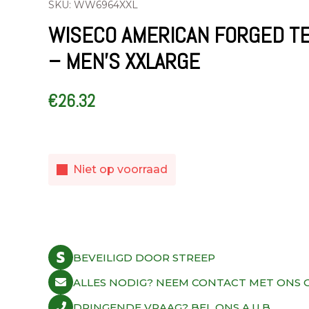
SKU: WW6964XXL
WISECO AMERICAN FORGED T
– MEN’S XXLARGE
€
26.32
Niet op voorraad
BEVEILIGD DOOR STREEP
ALLES NODIG? NEEM CONTACT MET ONS O
DRINGENDE VRAAG? BEL ONS A.U.B.