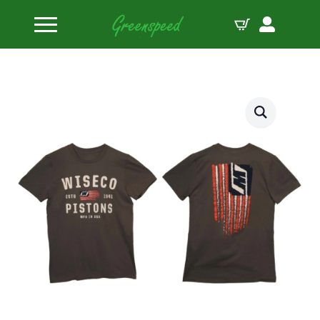
Home
Promotionele kleding
Wiseco American Forged Tee – Men’s XXLarge