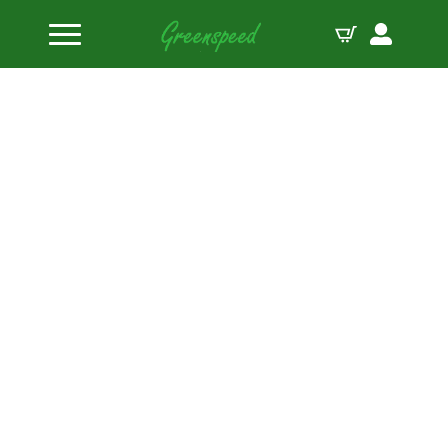
Home
Zuigerpennen
Trend H-serie Pin DLC (23.55 x 74.93 x 3.68) 133