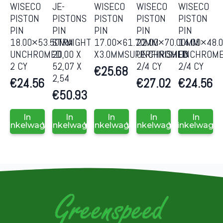
WISECO
JE-
WISECO
WISECO
WISECO
PISTON
PISTONS
PISTON
PISTON
PISTON
PIN
PIN
PIN
PIN
PIN
18.00×53.50MM
STRAIGHT
17.00×61.70MM
22.00×70.00MM
14.00×48.
UNCHROMED
20,00 X
X3.0MMSUPERFINISHED
UNCHROMED
UNCHROM
2 CY
52,07 X
2/4 CY
2/4 CY
€
25.68
2,54
€
24.56
€
27.02
€
24.56
€
50.93
In
In
In
In
In
Winkelwagen
Winkelwagen
Winkelwagen
Winkelwagen
Winkelwage