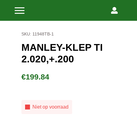
Home
Kleppen Titanium
Manley-klep Ti 2.020,+.200
SKU: 11948TB-1
MANLEY-KLEP TI
2.020,+.200
€
199.84
Niet op voorraad