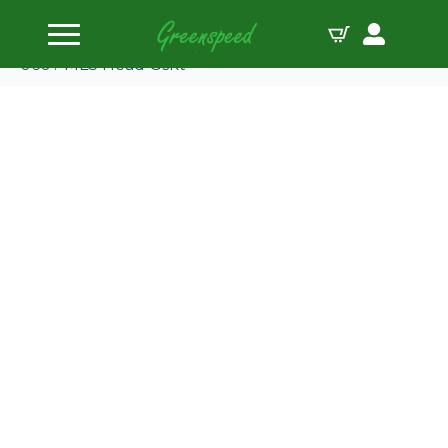
Home
Koppakkingen
Cometic Nissan SR16VE/SR20VE ’97-’03 87mm
060? MLS Head Gskt