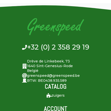
+32 (0) 2 358 29 19
Drève de Linkebeek, 73
1640 Sint-Genesius-Rode
België
greenspeed@greenspeed.be
BTW: BE0438.935.589
CATALOG
zuigers
ACCOUNT