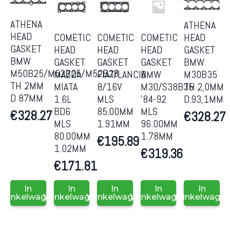
ATHENA
ATHENA
HEAD
COMETIC
COMETIC
COMETIC
HEAD
GASKET
HEAD
HEAD
HEAD
GASKET
BMW
GASKET
GASKET
GASKET
BMW
M50B25/M52B25/M52B28
MAZDA
FIAT/LANCIA
BMW
M30B35
TH 2MM
MIATA
8/16V
M30/S38B35
TH.2,0MM
D 87MM
1.6L
MLS
’84-92
D.93,1MM
BD6
85.00MM
MLS
€
328.27
€
328.27
MLS
1.91MM
96.00MM
80.00MM
1.78MM
€
195.89
1.02MM
€
319.36
€
171.81
In
In
In
In
In
Winkelwagen
Winkelwagen
Winkelwagen
Winkelwagen
Winkelwage