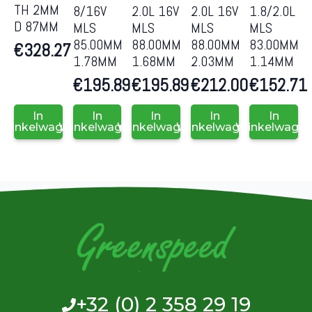
TH 2MM
8/16V
2.0L 16V
2.0L 16V
1.8/2.0L
D 87MM
MLS
MLS
MLS
MLS
85.00MM
88.00MM
88.00MM
83.00MM
€
328.27
1.78MM
1.68MM
2.03MM
1.14MM
€
195.89
€
195.89
€
212.00
€
152.71
In
In
In
In
In
Winkelwagen
Winkelwagen
Winkelwagen
Winkelwagen
Winkelwage
+32 (0) 2 358 29 19