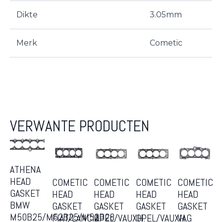
Dikte
3.05mm
Merk
Cometic
VERWANTE PRODUCTEN
ATHENA
HEAD
COMETIC
COMETIC
COMETIC
COMETIC
GASKET
HEAD
HEAD
HEAD
HEAD
BMW
GASKET
GASKET
GASKET
GASKET
M50B25/M52B25/M52B28
FIAT/LANCIA
OPEL/VAUXH.
OPEL/VAUXH.
VAG