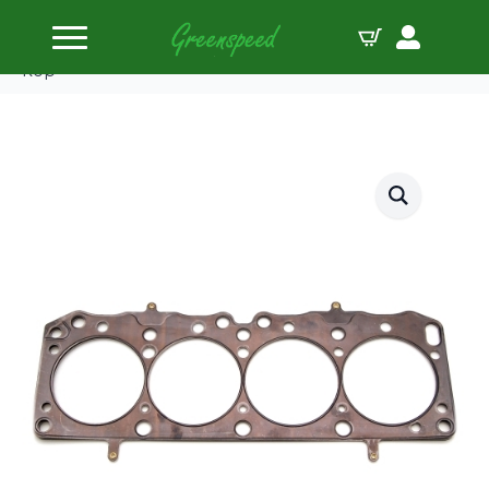
Home
Koppakkingen
Cometic COSWORTH 4 KLEP FVC/FVA 88.120MLS-
kop