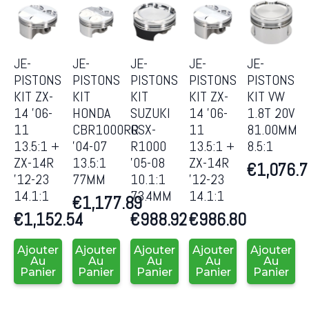
JE-
JE-
JE-
JE-
JE-
PISTONS
PISTONS
PISTONS
PISTONS
PISTONS
KIT ZX-
KIT
KIT
KIT ZX-
KIT VW
14 ’06-
HONDA
SUZUKI
14 ’06-
1.8T 20V
11
CBR1000RR
GSX-
11
81.00MM
13.5:1 +
’04-07
R1000
13.5:1 +
8.5:1
ZX-14R
13.5:1
’05-08
ZX-14R
€
1,076.
’12-23
77MM
10.1:1
’12-23
14.1:1
73.4MM
14.1:1
€
1,177.89
€
1,152.54
€
988.92
€
986.80
Ajouter
Ajouter
Ajouter
Ajouter
Ajouter
Au
Au
Au
Au
Au
Panier
Panier
Panier
Panier
Panier