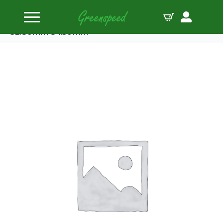
Accueil
Pistons
Kit Wiseco BMW 2.8L 24V(M52B28)( 9.0:1) CD
32.80mm 84.50mm