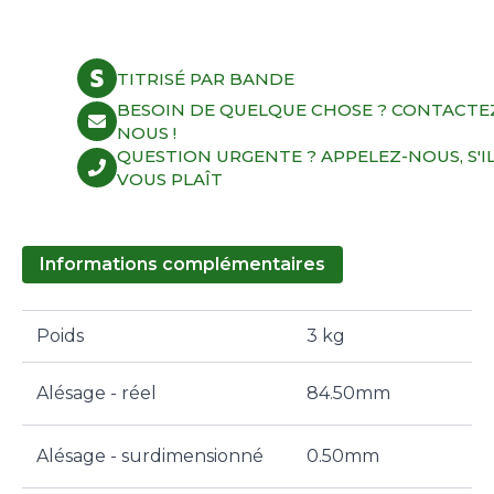
(
9.0:1)
CD
32.80mm
TITRISÉ PAR BANDE
84.50mm
quantity
BESOIN DE QUELQUE CHOSE ? CONTACTE
NOUS !
QUESTION URGENTE ? APPELEZ-NOUS, S'I
VOUS PLAÎT
Informations complémentaires
Poids
3 kg
Alésage - réel
84.50mm
Alésage - surdimensionné
0.50mm