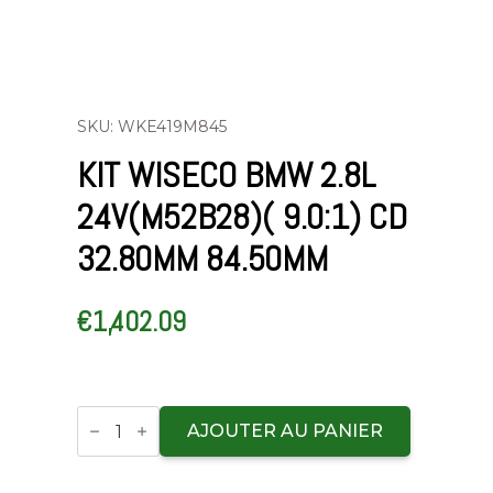
SKU: WKE419M845
KIT WISECO BMW 2.8L
24V(M52B28)( 9.0:1) CD
32.80MM 84.50MM
€
1,402.09
Wiseco
kit
AJOUTER AU PANIER
BMW
2.8L
24V(M52B28)