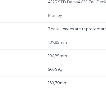
4.125 STD Deck/4.625 Tall Deck
Manley
These images are representati
107,95mm
196,85mm
566.99g
139,70mm