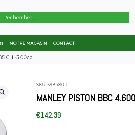
erche
es
NOTRE MAGASIN
CONTACT
85 CH -3.00cc
SKU: 698480-1
MANLEY PISTON BBC 4.600
€
142.39