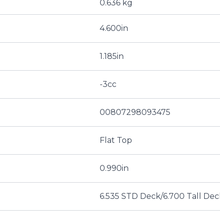
0.636 kg
4.600in
1.185in
-3cc
00807298093475
Flat Top
0.990in
6.535 STD Deck/6.700 Tall Dec