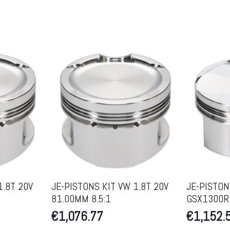
1.8T 20V
JE-PISTONS KIT VW 1.8T 20V
JE-PISTON
81.00MM 8.5:1
GSX1300R 
€
1,076.77
€
1,152.