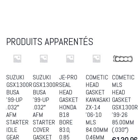
PRODUITS APPARENTÉS
SUZUKI
SUZUKI
JE-PRO
COMETIC
COMETIC
GSX1300R
GSX1300R
SEAL
HEAD
MLS
BUSA
BUSA
HEAD
GASKET
HEAD
’99-UP
’99-UP
GASKET
KAWASAKI
GASKET
.032″
.032″
HONDA
ZX-14
GSX1300R
AFM
AFM
B18
’06-10
’99-26
STARTER
STARTER
BORE
MLS
85.00MM
IDLE
COVER
83.0,
84.00MM
(.030″)
GEAR
GASKET
0.85
0.46MM