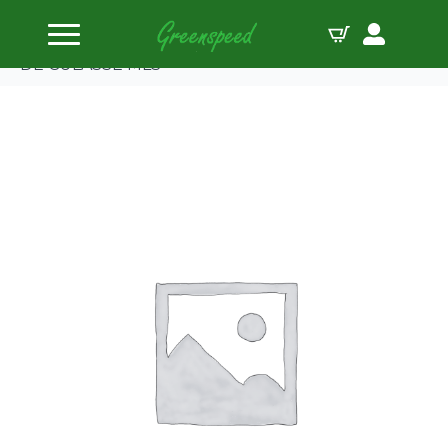
Accueil
Joints individuels
Suzuki GSX-R600 '01-03 70mm BORE .018″" JOINT
DE CULASSE MLS