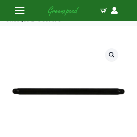
Accueil
Poussoirs
Tige de poussée 3/8 9.850 0.080 4130 Cr-Mo
Swedged End Set of 8