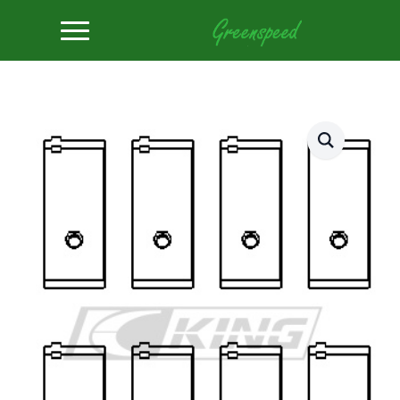
Accueil
Coquilles de roulements
Coussinet de bielle King TOYOTA 3SGTE, 16V 2.0L