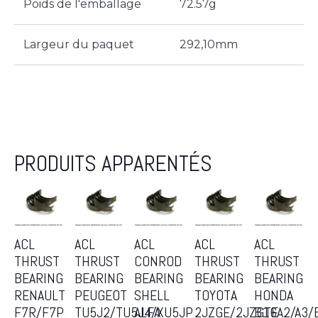
Poids de l'emballage
72.57g
Largeur du paquet
292,10mm
PRODUITS APPARENTÉS
ACL
ACL
ACL
ACL
ACL
THRUST
THRUST
CONROD
THRUST
THRUST
BEARING
BEARING
BEARING
BEARING
BEARING
RENAULT
PEUGEOT
SHELL
TOYOTA
HONDA
F7R/F7P
TU5J2/TU5J4/XU5JP
ALFA
2JZGE/2JZGTE
B16A2/A3/