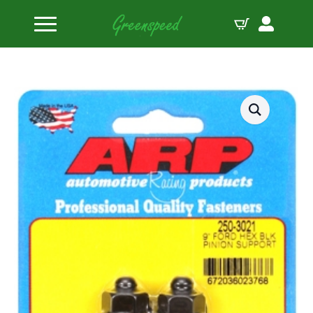
Accueil
Boulons divers
Ford 9″” hex pinion support stud kit”