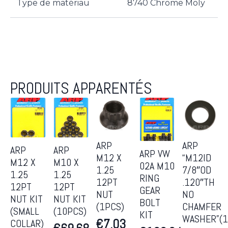
Type de matériau
8740 Chrome Moly
PRODUITS APPARENTÉS
ARP
ARP
ARP
ARP
ARP VW
M12 X
“M12ID
M12 X
M10 X
02A M10
1.25
7/8″OD
1.25
1.25
RING
12PT
.120″TH
12PT
12PT
GEAR
NUT
NO
NUT KIT
NUT KIT
BOLT
(1PCS)
CHAMFER
(SMALL
(10PCS)
KIT
WASHER”(1
€
7.03
COLLAR)