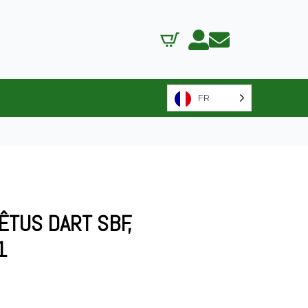
FR
TUS DART SBF,
1