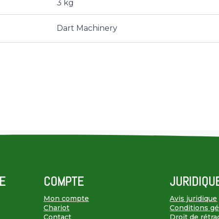
3 kg
Dart Machinery
E
COMPTE
JURIDIQU
Mon compte
Avis juridique
Chariot
Conditions gén
Contact
Droit de rétra