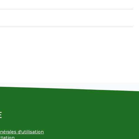
E
érales d'utilisation
ctation