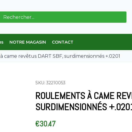
erche
es
NOTRE MAGASIN
CONTACT
à came revêtus DART SBF, surdimensionnés +.0201
SKU: 32210053
ROULEMENTS À CAME REVÊ
SURDIMENSIONNÉS +.020
€
30.47