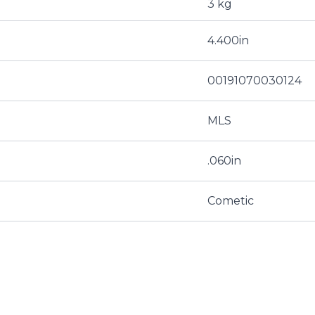
3 kg
4.400in
00191070030124
MLS
.060in
Cometic