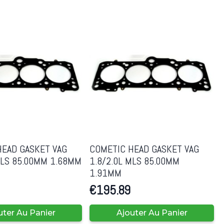
HEAD GASKET VAG
COMETIC HEAD GASKET VAG
MLS 85.00MM 1.68MM
1.8/2.0L MLS 85.00MM
1.91MM
€
195.89
uter Au Panier
Ajouter Au Panier