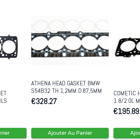
ATHENA HEAD GASKET BMW
S54B32 TH.1,2MM D.87,5MM
KET
COMETIC 
€
328.27
MLS
1.8/2.0L 
€
195.89
nier
Ajouter Au Panier
Ajo