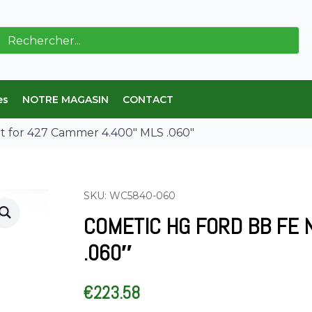
erche
es
NOTRE MAGASIN
CONTACT
t for 427 Cammer 4.400″ MLS .060″
SKU: WC5840-060
COMETIC HG FORD BB FE 
.060″
€
223.58