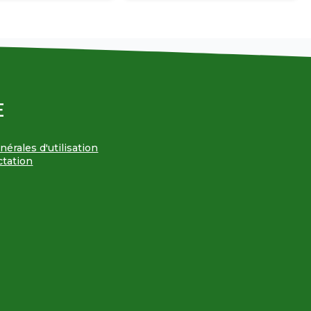
E
érales d'utilisation
ctation