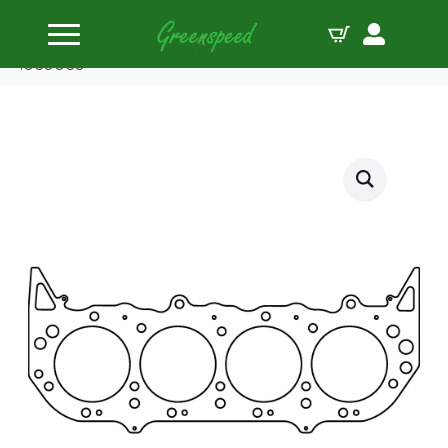
Accueil
Tête de joints
Cometic HG BBC « 4.250variable 4.250MLS «
.060060