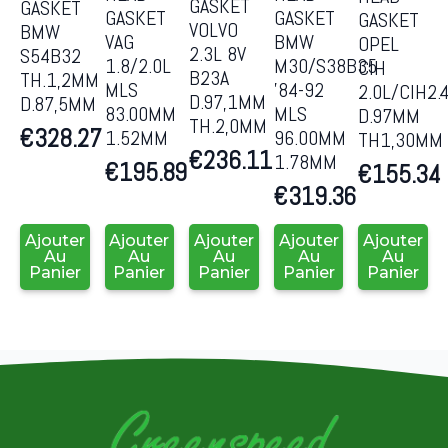
GASKET
GASKET
GASKET
GASKET
GASKET
VOLVO
BMW
VAG
BMW
OPEL
2.3L 8V
S54B32
1.8/2.0L
M30/S38B35
CIH
B23A
TH.1,2MM
MLS
’84-92
2.0L/CIH2.
D.97,1MM
D.87,5MM
83.00MM
MLS
D.97MM
TH.2,0MM
€
328.27
1.52MM
96.00MM
TH1,30MM
€
236.11
1.78MM
€
195.89
€
155.34
€
319.36
Ajouter
Ajouter
Ajouter
Ajouter
Ajouter
Au
Au
Au
Au
Au
Panier
Panier
Panier
Panier
Panier